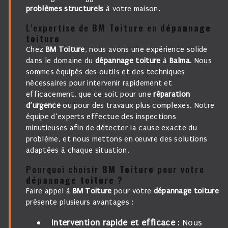
problèmes structurels
à votre maison.
L'expertise de
BM Toiture
en
dépannage
toiture
Chez
BM Toiture
, nous avons une expérience solide
dans le domaine du
dépannage toiture
à
Balma
. Nous
sommes équipés des outils et des techniques
nécessaires pour intervenir rapidement et
efficacement, que ce soit pour une
réparation
d’urgence
ou pour des travaux plus complexes. Notre
équipe d’experts effectue des inspections
minutieuses afin de détecter la cause exacte du
problème, et nous mettons en œuvre des solutions
adaptées à chaque situation.
Pourquoi choisir
BM Toiture
pour votre
dépannage toiture
?
Faire appel à
BM Toiture
pour votre
dépannage toiture
présente plusieurs avantages :
Intervention rapide et efficace
: Nous