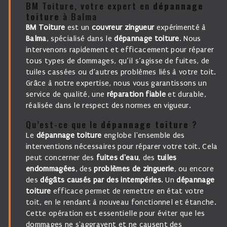
BM Toiture, votre expert en
dépannage
toiture
à Balma
BM Toiture
est un
couvreur zingueur
expérimenté à
Balma
, spécialisé dans le
dépannage toiture
. Nous
intervenons rapidement et efficacement pour réparer
tous types de dommages, qu’il s’agisse de fuites, de
tuiles cassées ou d’autres problèmes liés à votre toit.
Grâce à notre expertise, nous vous garantissons un
service de qualité, une
réparation fiable
et durable,
réalisée dans le respect des normes en vigueur.
Qu’est-ce que le
dépannage toiture
?
Le
dépannage toiture
englobe l'ensemble des
interventions nécessaires pour réparer votre toit. Cela
peut concerner des
fuites d'eau
, des
tuiles
endommagées
, des
problèmes de zinguerie
, ou encore
des
dégâts causés par des intempéries
. Un
dépannage
toiture
efficace permet de remettre en état votre
toit, en le rendant à nouveau fonctionnel et étanche.
Cette opération est essentielle pour éviter que les
dommages ne s'aggravent et ne causent des