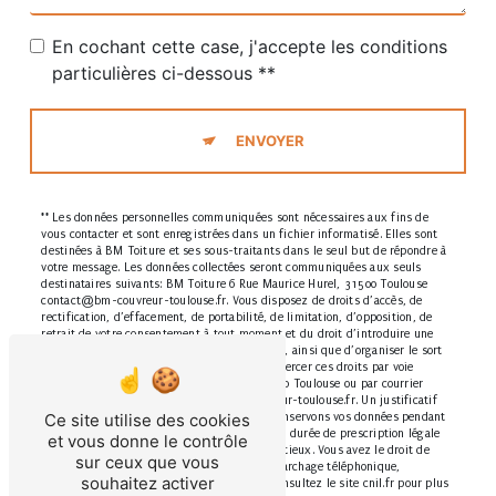
En cochant cette case, j'accepte les conditions
particulières ci-dessous **
ENVOYER
** Les données personnelles communiquées sont nécessaires aux fins de
vous contacter et sont enregistrées dans un fichier informatisé. Elles sont
destinées à BM Toiture et ses sous-traitants dans le seul but de répondre à
votre message. Les données collectées seront communiquées aux seuls
destinataires suivants: BM Toiture 6 Rue Maurice Hurel, 31500 Toulouse
contact@bm-couvreur-toulouse.fr. Vous disposez de droits d’accès, de
rectification, d’effacement, de portabilité, de limitation, d’opposition, de
retrait de votre consentement à tout moment et du droit d’introduire une
réclamation auprès d’une autorité de contrôle, ainsi que d’organiser le sort
de vos données post-mortem. Vous pouvez exercer ces droits par voie
postale à l'adresse 6 Rue Maurice Hurel, 31500 Toulouse ou par courrier
électronique à l'adresse contact@bm-couvreur-toulouse.fr. Un justificatif
Ce site utilise des cookies
d'identité pourra vous être demandé. Nous conservons vos données pendant
la période de prise de contact puis pendant la durée de prescription légale
et vous donne le contrôle
aux fins probatoires et de gestion des contentieux. Vous avez le droit de
sur ceux que vous
vous inscrire sur la liste d'opposition au démarchage téléphonique,
souhaitez activer
disponible à cette adresse:
Bloctel.gouv.fr
. Consultez le site cnil.fr pour plus