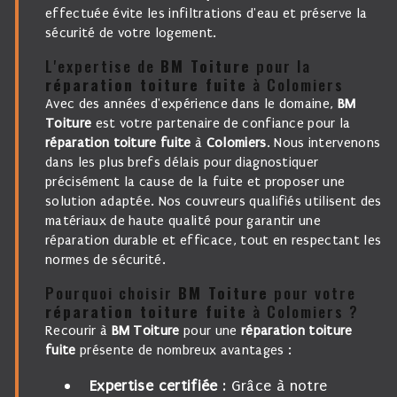
effectuée évite les infiltrations d'eau et préserve la
sécurité de votre logement.
L'expertise de
BM Toiture
pour la
réparation toiture fuite
à Colomiers
Avec des années d'expérience dans le domaine,
BM
Toiture
est votre partenaire de confiance pour la
réparation toiture fuite
à
Colomiers
. Nous intervenons
dans les plus brefs délais pour diagnostiquer
précisément la cause de la fuite et proposer une
solution adaptée. Nos couvreurs qualifiés utilisent des
matériaux de haute qualité pour garantir une
réparation durable et efficace, tout en respectant les
normes de sécurité.
Pourquoi choisir
BM Toiture
pour votre
réparation toiture fuite
à Colomiers ?
Recourir à
BM Toiture
pour une
réparation toiture
fuite
présente de nombreux avantages :
Expertise certifiée
: Grâce à notre