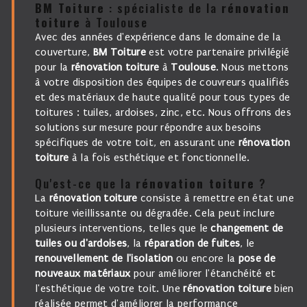
BM Toiture
: spécialiste de la
rénovation
toiture
à Toulouse
Avec des années d'expérience dans le domaine de la
couverture,
BM Toiture
est votre partenaire privilégié
pour la
rénovation toiture
à
Toulouse
. Nous mettons
à votre disposition des équipes de couvreurs qualifiés
et des matériaux de haute qualité pour tous types de
toitures : tuiles, ardoises, zinc, etc. Nous offrons des
solutions sur mesure pour répondre aux besoins
spécifiques de votre toit, en assurant une
rénovation
toiture
à la fois esthétique et fonctionnelle.
Qu'est-ce que la
rénovation toiture
?
La
rénovation toiture
consiste à remettre en état une
toiture vieillissante ou dégradée. Cela peut inclure
plusieurs interventions, telles que le
changement de
tuiles ou d'ardoises
, la
réparation de fuites
, le
renouvellement de l'isolation
ou encore la
pose de
nouveaux matériaux
pour améliorer l'étanchéité et
l'esthétique de votre toit. Une
rénovation toiture
bien
réalisée permet d'améliorer la performance