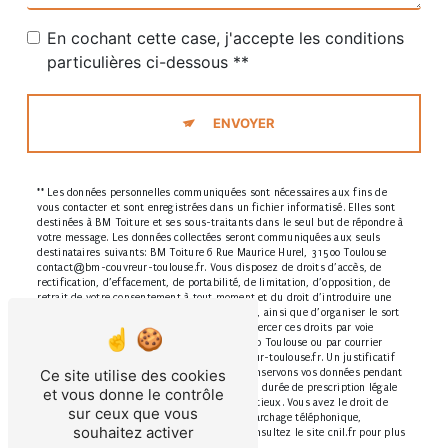
En cochant cette case, j'accepte les conditions
particulières ci-dessous **
ENVOYER
** Les données personnelles communiquées sont nécessaires aux fins de
vous contacter et sont enregistrées dans un fichier informatisé. Elles sont
destinées à BM Toiture et ses sous-traitants dans le seul but de répondre à
votre message. Les données collectées seront communiquées aux seuls
destinataires suivants: BM Toiture 6 Rue Maurice Hurel, 31500 Toulouse
contact@bm-couvreur-toulouse.fr. Vous disposez de droits d’accès, de
rectification, d’effacement, de portabilité, de limitation, d’opposition, de
retrait de votre consentement à tout moment et du droit d’introduire une
réclamation auprès d’une autorité de contrôle, ainsi que d’organiser le sort
de vos données post-mortem. Vous pouvez exercer ces droits par voie
postale à l'adresse 6 Rue Maurice Hurel, 31500 Toulouse ou par courrier
électronique à l'adresse contact@bm-couvreur-toulouse.fr. Un justificatif
Ce site utilise des cookies
d'identité pourra vous être demandé. Nous conservons vos données pendant
la période de prise de contact puis pendant la durée de prescription légale
et vous donne le contrôle
aux fins probatoires et de gestion des contentieux. Vous avez le droit de
sur ceux que vous
vous inscrire sur la liste d'opposition au démarchage téléphonique,
souhaitez activer
disponible à cette adresse:
Bloctel.gouv.fr
. Consultez le site cnil.fr pour plus
d’informations sur vos droits.