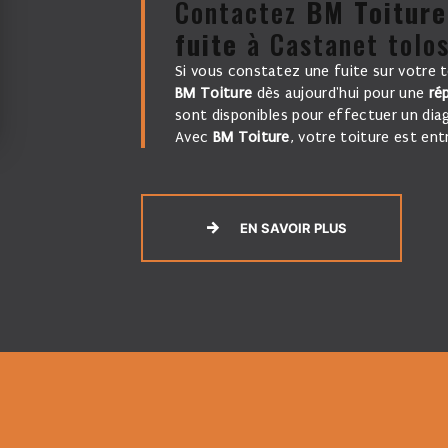
Contactez
BM Toiture
fuite
à Castanet tolo
Si vous constatez une fuite sur votre 
BM Toiture
dès aujourd'hui pour une
ré
sont disponibles pour effectuer un diag
Avec
BM Toiture
, votre toiture est en
EN SAVOIR PLUS