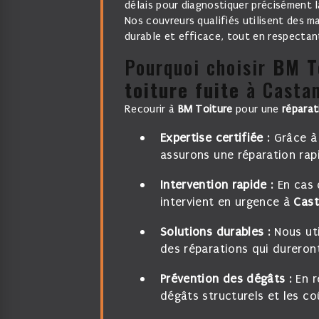
délais pour diagnostiquer précisément 
Nos couvreurs qualifiés utilisent des m
durable et efficace, tout en respectan
Pourquoi choisir
BM T
toiture fuite
à Castan
Recourir à
BM Toiture
pour une
réparat
Expertise certifiée
: Grâce à
assurons une réparation rapi
Intervention rapide
: En cas
intervient en urgence à
Cast
Solutions durables
: Nous ut
des réparations qui dureron
Prévention des dégâts
: En r
dégâts structurels et les c