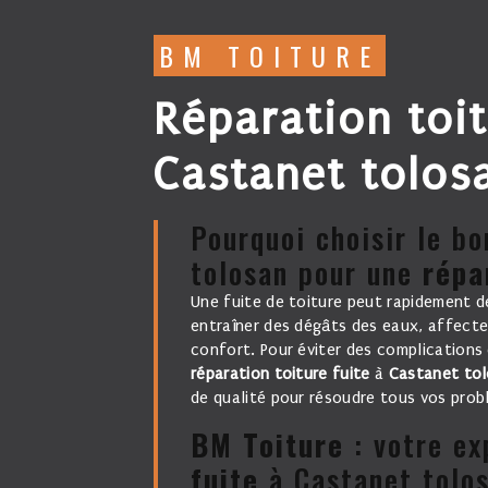
BM TOITURE
réparation toiture fuite à
Castanet tolos
Pourquoi choisir le bon professionnel à Castanet
tolosan pour une
répa
Une fuite de toiture peut rapidement devenir un problème majeur pour votre maison. Elle peut
entraîner des dégâts des eaux, affecter
confort. Pour éviter des complications 
réparation toiture fuite
à
Castanet to
de qualité pour résoudre tous vos pro
BM Toiture
: votre e
fuite
à Castanet tolo