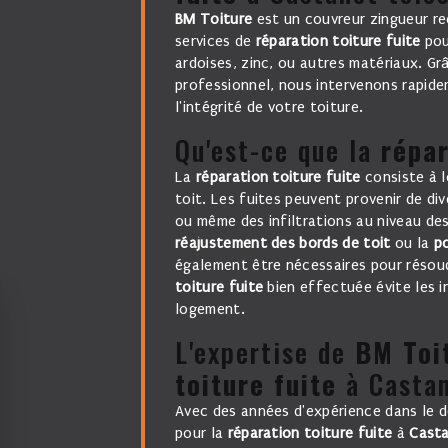
BM Toiture
est un couvreur zingueur r
services de
réparation toiture fuite
pour
ardoises, zinc, ou autres matériaux. Gr
professionnel, nous intervenons rapide
l'intégrité de votre toiture.
Qu'est-ce que la
répar
La
réparation toiture fuite
consiste à l
toit. Les fuites peuvent provenir de div
ou même des infiltrations au niveau de
réajustement des bords de toit
ou la
p
également être nécessaires pour résou
toiture fuite
bien effectuée évite les in
logement.
L'expertise de
BM Toi
toiture fuite
à Castan
Avec des années d'expérience dans le 
pour la
réparation toiture fuite
à
Casta