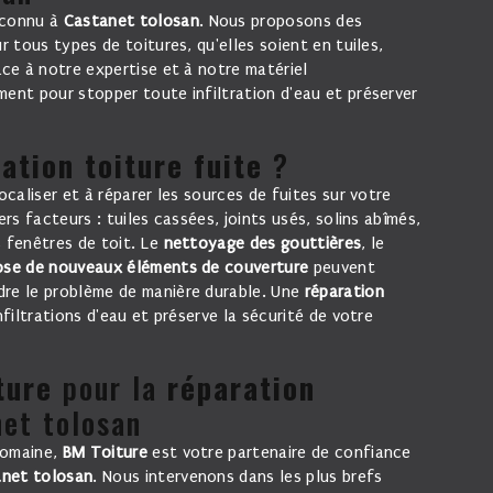
econnu à
Castanet tolosan
. Nous proposons des
 tous types de toitures, qu'elles soient en tuiles,
âce à notre expertise et à notre matériel
ment pour stopper toute infiltration d'eau et préserver
ation toiture fuite
?
ocaliser et à réparer les sources de fuites sur votre
ers facteurs : tuiles cassées, joints usés, solins abîmés,
s fenêtres de toit. Le
nettoyage des gouttières
, le
ose de nouveaux éléments de couverture
peuvent
dre le problème de manière durable. Une
réparation
filtrations d'eau et préserve la sécurité de votre
ture
pour la
réparation
et tolosan
domaine,
BM Toiture
est votre partenaire de confiance
net tolosan
. Nous intervenons dans les plus brefs