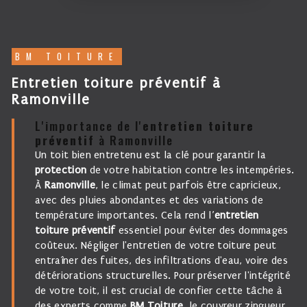
BM TOITURE
entretien toiture préventif à
Ramonville
L'importance de l'
entretien toiture
préventif
à Ramonville
Un toit bien entretenu est la clé pour garantir la
protection
de votre habitation contre les intempéries.
À
Ramonville
, le climat peut parfois être capricieux,
avec des pluies abondantes et des variations de
température importantes. Cela rend l’
entretien
toiture préventif
essentiel pour éviter des dommages
coûteux. Négliger l'entretien de votre toiture peut
entraîner des fuites, des infiltrations d'eau, voire des
détériorations structurelles. Pour préserver l'intégrité
de votre toit, il est crucial de confier cette tâche à
des experts comme
BM Toiture
, le couvreur zingueur