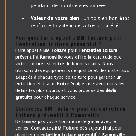
pendant de nombreuses années.
Valeur de votre bien
: Un toit en bon état
renforce la valeur de votre propriété.
Pourquoi faire appel à
BM Toiture
pour
l’
entretien toiture préventif
?
Faire appel à
BM Toiture
pour l’
entretien toiture
préventif
à
Ramonville
vous offre la certitude que
votre toiture est entre de bonnes mains. Nous
utilisons des équipements de qualité et des matériaux
adaptés à chaque type de toiture pour garantir un
entretien efficace. Notre équipe intervient dans les
délais les plus courts et vous propose des
devis
gratuits
pour chaque service.
Contactez
BM Toiture
pour un
entretien
toiture préventif
à Ramonville
Ne laissez pas votre toiture se dégrader avec le
temps.
Contactez BM Toiture
dès aujourd'hui pour
planifier un
entretien toiture préventif
à
Ramonville
.