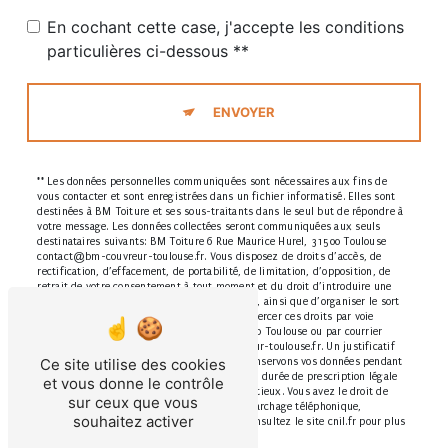
En cochant cette case, j'accepte les conditions
particulières ci-dessous **
ENVOYER
** Les données personnelles communiquées sont nécessaires aux fins de
vous contacter et sont enregistrées dans un fichier informatisé. Elles sont
destinées à BM Toiture et ses sous-traitants dans le seul but de répondre à
votre message. Les données collectées seront communiquées aux seuls
destinataires suivants: BM Toiture 6 Rue Maurice Hurel, 31500 Toulouse
contact@bm-couvreur-toulouse.fr. Vous disposez de droits d’accès, de
rectification, d’effacement, de portabilité, de limitation, d’opposition, de
retrait de votre consentement à tout moment et du droit d’introduire une
réclamation auprès d’une autorité de contrôle, ainsi que d’organiser le sort
de vos données post-mortem. Vous pouvez exercer ces droits par voie
postale à l'adresse 6 Rue Maurice Hurel, 31500 Toulouse ou par courrier
électronique à l'adresse contact@bm-couvreur-toulouse.fr. Un justificatif
Ce site utilise des cookies
d'identité pourra vous être demandé. Nous conservons vos données pendant
la période de prise de contact puis pendant la durée de prescription légale
et vous donne le contrôle
aux fins probatoires et de gestion des contentieux. Vous avez le droit de
sur ceux que vous
vous inscrire sur la liste d'opposition au démarchage téléphonique,
souhaitez activer
disponible à cette adresse:
Bloctel.gouv.fr
. Consultez le site cnil.fr pour plus
d’informations sur vos droits.