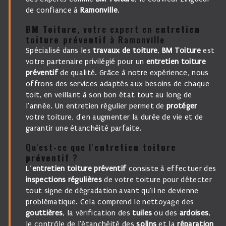
de confiance à
Ramonville
.
BM Toiture
, votre expert en
entretien
toiture préventif
à Ramonville
Spécialisé dans les
travaux de toiture
,
BM Toiture
est
votre partenaire privilégié pour un
entretien toiture
préventif
de qualité. Grâce à notre expérience, nous
offrons des services adaptés aux besoins de chaque
toit, en veillant à son bon état tout au long de
l'année. Un entretien régulier permet de
protéger
votre toiture, d'en augmenter la durée de vie et de
garantir une étanchéité parfaite.
Qu'est-ce que l'
entretien toiture
préventif
?
L’
entretien toiture préventif
consiste à effectuer des
inspections régulières
de votre toiture pour détecter
tout signe de dégradation avant qu'il ne devienne
problématique. Cela comprend le nettoyage des
gouttières
, la vérification des
tuiles
ou des
ardoises
,
le contrôle de l'étanchéité des
solins
et la
réparation